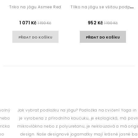
T
ílko na jógu se všitou podprsenkou Reva Magenta
Triko na jógu Asmee Red
1 071 Kč
952 Kč
1 190 Kč
1 190 Kč
PŘIDAT DO KOŠÍKU
PŘIDAT DO KOŠÍKU
Jak vybrat podložku na jógu? Podložka na cvičení Yoga in style
je vyrobena z přírodního kaučuku, je ekologická, má povrch z
mikrovlákna nebo z polyuretanu, je neklouzavá a má originální
design. Naše designové jogamatky mají krásné jasné barvy,