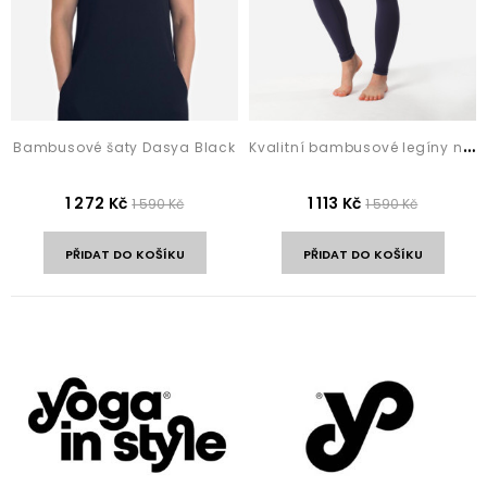
K
valitní bambusové legíny na jógu Tamia Dark Blue
Bambusové šaty Dasya Black
1 272 Kč
1 113 Kč
1 590 Kč
1 590 Kč
PŘIDAT DO KOŠÍKU
PŘIDAT DO KOŠÍKU