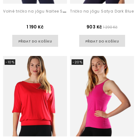
V
olné tričko na jógu Naitee Sky Blue
Tričko na jógu Satya Dark Blue
1 190 Kč
903 Kč
1 290 Kč
PŘIDAT DO KOŠÍKU
PŘIDAT DO KOŠÍKU
-10%
-20%