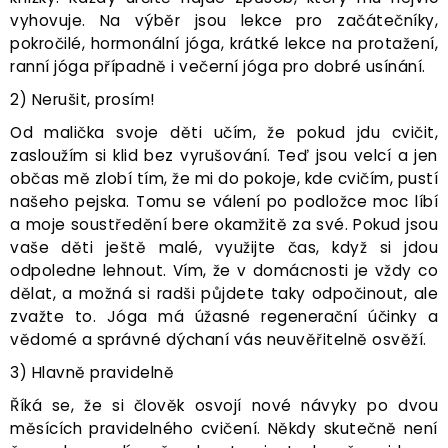
vyhovuje. Na výběr jsou lekce pro začátečníky,
pokročilé, hormonální jóga, krátké lekce na protažení,
ranní jóga případně i večerní jóga pro dobré usínání.
2) Nerušit, prosím!
Od malička svoje děti učím, že pokud jdu cvičit,
zasloužím si klid bez vyrušování. Teď jsou velcí a jen
občas mě zlobí tím, že mi do pokoje, kde cvičím, pustí
našeho pejska. Tomu se válení po podložce moc líbí
a moje soustředění bere okamžitě za své. Pokud jsou
vaše děti ještě malé, využijte čas, když si jdou
odpoledne lehnout. Vím, že v domácnosti je vždy co
dělat, a možná si radši půjdete taky odpočinout, ale
zvažte to. Jóga má úžasné regenerační účinky a
vědomé a správné dýchaní vás neuvěřitelně osvěží.
3) Hlavně pravidelně
Říká se, že si člověk osvojí nové návyky po dvou
měsících pravidelného cvičení. Někdy skutečně není