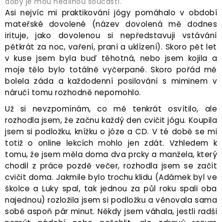
doby je mou nedílnou součástí.
Asi nejvíc mi praktikování jógy pomáhalo v období
mateřské dovolené (název dovolená mě dodnes
irituje, jako dovolenou si nepředstavuji vstávání
pětkrát za noc, vaření, praní a uklízení). Skoro pět let
v kuse jsem byla buď těhotná, nebo jsem kojila a
moje tělo bylo totálně vyčerpané. Skoro pořád mě
bolela záda a každodenní posilování s miminem v
náručí tomu rozhodně nepomohlo.
Už si nevzpomínám, co mě tenkrát osvítilo, ale
rozhodla jsem, že začnu každý den cvičit jógu. Koupila
jsem si podložku, knížku o józe a CD. V té době se mi
totiž o online lekcích mohlo jen zdát. Vzhledem k
tomu, že jsem měla doma dva prcky a manžela, který
chodil z práce pozdě večer, rozhodla jsem se začít
cvičit doma. Jakmile bylo trochu klidu (Adámek byl ve
školce a Luky spal, tak jednou za půl roku spali oba
najednou) rozložila jsem si podložku a věnovala sama
sobě aspoň pár minut. Někdy jsem váhala, jestli radši