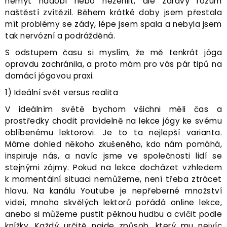
nemýt nádobí nebo nežehlit, ale zdravý rozum
naštěstí zvítězil. Během krátké doby jsem přestala
mít problémy se zády, lépe jsem spala a nebyla jsem
tak nervózní a podrážděná.
S odstupem času si myslím, že mě tenkrát jóga
opravdu zachránila, a proto mám pro vás pár tipů na
domácí jógovou praxi.
1) Ideální svět versus realita
V ideálním světě bychom všichni měli čas a
prostředky chodit pravidelně na lekce jógy ke svému
oblíbenému lektorovi. Je to ta nejlepší varianta.
Máme dohled někoho zkušeného, kdo nám pomáhá,
inspiruje nás, a navíc jsme ve společnosti lidí se
stejnými zájmy. Pokud na lekce docházet vzhledem
k momentální situaci nemůžeme, není třeba ztrácet
hlavu. Na kanálu Youtube je nepřeberné množství
videí, mnoho skvělých lektorů pořádá online lekce,
anebo si můžeme pustit pěknou hudbu a cvičit podle
knížky. Každý určitě najde způsob, který mu nejvíc