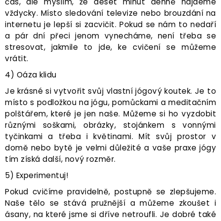
čas, ale myslím, že deset minut denně najdeme
vždycky. Místo sledování televize nebo brouzdání na
internetu je lepší si zacvičit. Pokud se nám to nedaří
a pár dní přeci jenom vynecháme, není třeba se
stresovat, jakmile to jde, ke cvičení se můžeme
vrátit.
4) Oáza klidu
Je krásné si vytvořit svůj vlastní jógový koutek. Je to
místo s podložkou na jógu, pomůckami a meditačním
polštářem, které je jen naše. Můžeme si ho vyzdobit
různými soškami, obrázky, stojánkem s vonnými
tyčinkami a třeba i květinami. Mít svůj prostor v
domě nebo bytě je velmi důležité a vaše praxe jógy
tím získá další, nový rozměr.
5) Experimentuj!
Pokud cvičíme pravidelně, postupně se zlepšujeme.
Naše tělo se stává pružnější a můžeme zkoušet i
ásany, na které jsme si dříve netroufli. Je dobré také