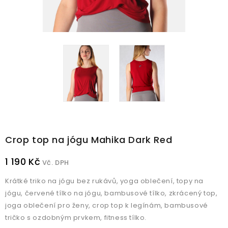
Crop top na jógu Mahika Dark Red
1 190 Kč
Vč. DPH
Krátké triko na jógu bez rukávů, yoga oblečení, topy na
jógu, červené tílko na jógu, bambusové tílko, zkrácený top,
joga oblečení pro ženy, crop top k legínám, bambusové
tričko s ozdobným prvkem, fitness tílko.