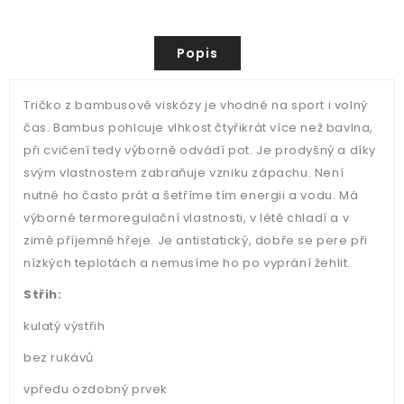
Popis
Tričko z bambusové viskózy je vhodné na sport i volný
čas. Bambus pohlcuje vlhkost čtyřikrát více než bavlna,
při cvičení tedy výborně odvádí pot. Je prodyšný a díky
svým vlastnostem zabraňuje vzniku zápachu. Není
nutné ho často prát a šetříme tím energii a vodu. Má
výborné termoregulační vlastnosti, v létě chladí a v
zimě příjemně hřeje. Je antistatický, dobře se pere při
nízkých teplotách a nemusíme ho po vyprání žehlit.
Střih:
kulatý výstřih
bez rukávů
vpředu ozdobný prvek