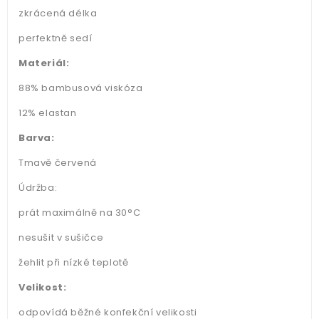
zkrácená délka
perfektně sedí
Materiál:
88% bambusová viskóza
12% elastan
Barva:
Tmavě červená
Údržba:
prát maximálně na 30°C
nesušit v sušičce
žehlit při nízké teplotě
Velikost:
odpovídá běžné konfekční velikosti