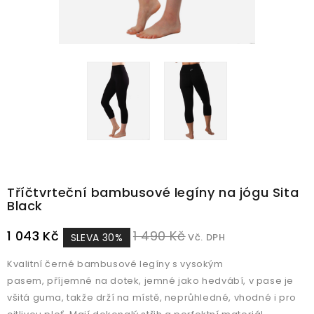
Tříčtvrteční bambusové legíny na jógu Sita
Black
1 043 Kč
1 490 Kč
SLEVA 30%
Vč. DPH
Kvalitní černé bambusové legíny s vysokým
pasem, příjemné na dotek, jemné jako hedvábí, v pase je
všitá guma, takže drží na místě, neprůhledné, vhodné i pro