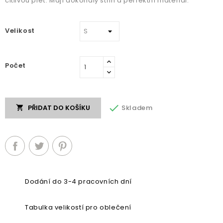
citlivou pleť. Mají dokonalý střih a perfektní materiál.
Velikost
Počet

Skladem
PŘIDAT DO KOŠÍKU

Dodání do 3-4 pracovních dní
Tabulka velikostí pro oblečení