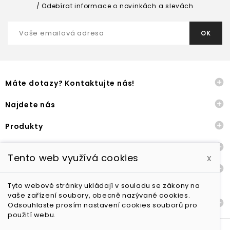
Odebírat informace o novinkách a slevách

Máte dotazy? Kontaktujte nás!

Najdete nás

Produkty

Naše společnost
Tento web využívá cookies
x

Ostatní
Tyto webové stránky ukládají v souladu se zákony na
vaše zařízení soubory, obecně nazývané cookies.

Dodání a vrácení zboží
Odsouhlaste prosím nastavení cookies souborů pro
použití webu.