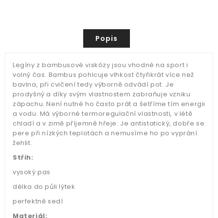
Popis
Legíny z bambusové viskózy jsou vhodné na sport i
volný čas. Bambus pohlcuje vlhkost čtyřikrát více než
bavlna, při cvičení tedy výborně odvádí pot. Je
prodyšný a díky svým vlastnostem zabraňuje vzniku
zápachu. Není nutné ho často prát a šetříme tím energii
a vodu. Má výborné termoregulační vlastnosti, v létě
chladí a v zimě příjemně hřeje. Je antistatický, dobře se
pere při nízkých teplotách a nemusíme ho po vyprání
žehlit.
Střih:
vysoký pas
délka do půli lýtek
perfektně sedí
Materiál: