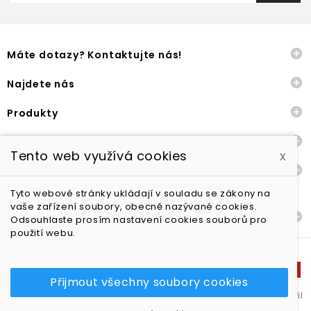

Máte dotazy? Kontaktujte nás!

Najdete nás

Produkty

Naše společnost
Tento web využívá cookies
x

Ostatní
Tyto webové stránky ukládají v souladu se zákony na
vaše zařízení soubory, obecně nazývané cookies.

Dodání a vrácení zboží
Odsouhlaste prosím nastavení cookies souborů pro
použití webu.
Přijmout všechny soubory cookies
Yoga in style s.r.o. - všechna práva vyhrazena | Shop vytvořil