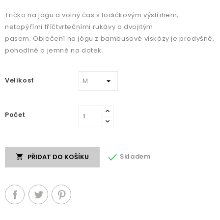
Tričko na jógu a volný čas s lodičkovým výstřihem,
netopýřími tříčtvrtečními rukávy a dvojitým
pasem. Oblečení na jógu z bambusové viskózy je prodyšné,
pohodlné a jemné na dotek.
Velikost
Počet

Skladem
PŘIDAT DO KOŠÍKU
