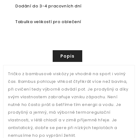
Dodání do 3-4 pracovních dní
Tabulka velikostí pro oblečení
Popis
Tričko z bambusové viskózy je vhodné na sport i volný
čas. Bambus pohlcuje vlhkost čtyřikrát více než bavlna,
při cvičení tedy výborně odvádí pot. Je prodyšný a díky
svým vlastnostem zabraňuje vzniku zápachu. Není
nutné ho často prát a šetříme tím energii a vodu. Je
prodyšný a jemný, má výborné termoregulační
vlastnosti, v létě chladí a v zimě příjemně hřeje. Je
antistatický, dobře se pere při nízkých teplotách a
nemusíme ho po vyprání žehlit.