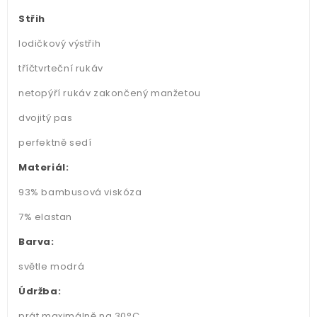
Střih
lodičkový výstřih
tříčtvrteční rukáv
netopýří rukáv zakončený manžetou
dvojitý pas
perfektně sedí
Materiál:
93% bambusová viskóza
7% elastan
Barva:
světle modrá
Údržba:
prát maximálně na 30°C