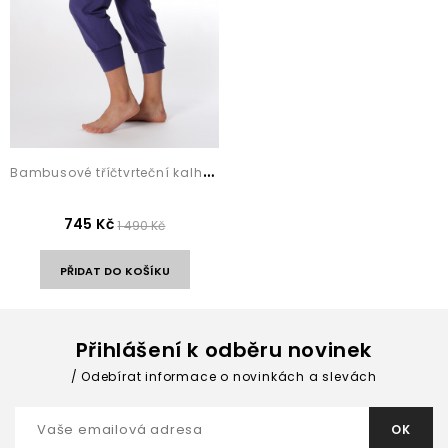
B
ambusové tříčtvrteční kalhoty na jógu Nisha...
745 Kč
1 490 Kč
PŘIDAT DO KOŠÍKU
Přihlášení k odběru novinek
Odebírat informace o novinkách a slevách