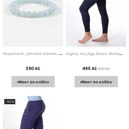
A
kvamarín, přírodní kámen, náramek z polodrahokamu
L
egíny na jógu Basic Movement Navy Blue
390 Kč
495 Kč
990 Kč
PŘIDAT DO KOŠÍKU
PŘIDAT DO KOŠÍKU
-50%