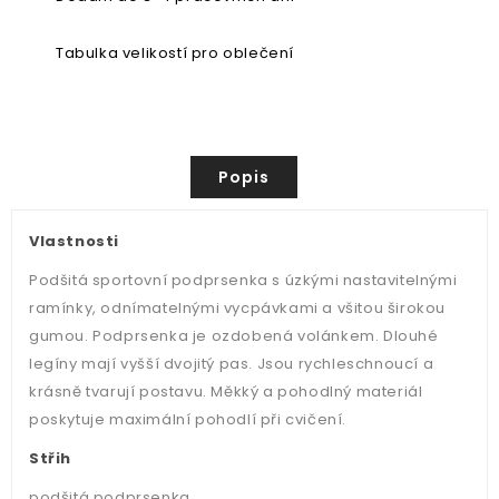
Tabulka velikostí pro oblečení
Popis
Vlastnosti
Podšitá sportovní podprsenka s úzkými nastavitelnými
ramínky, odnímatelnými vycpávkami a všitou širokou
gumou. Podprsenka je ozdobená volánkem. Dlouhé
legíny mají vyšší dvojitý pas. Jsou rychleschnoucí a
krásně tvarují postavu. Měkký a pohodlný materiál
poskytuje maximální pohodlí při cvičení.
Střih
podšitá podprsenka