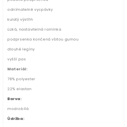
odnímatelné vycpávky
kulatý výstřih
úzká, nastavitelná ramínka
podprsenka končená všitou gumou
dlouhé legíny
vyšší pas
Materiál:
78% polyester
22% elastan
Barva:
modrobílá
Údržba: