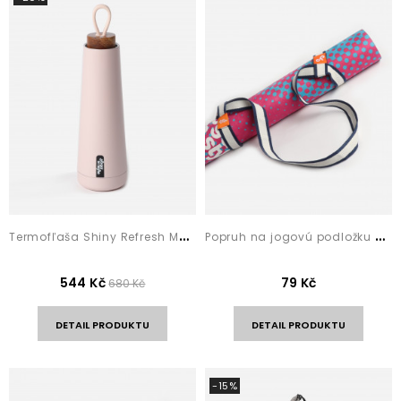
T
ermofľaša Shiny Refresh Metalic Pink
P
opruh na jogovú podložku Navy Stripes
544 Kč
79 Kč
680 Kč
DETAIL PRODUKTU
DETAIL PRODUKTU
-15%