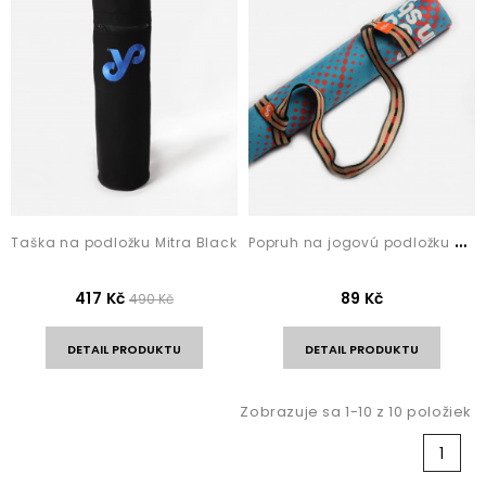
P
opruh na jogovú podložku Africa Stripes
Taška na podložku Mitra Black
417 Kč
89 Kč
490 Kč
DETAIL PRODUKTU
DETAIL PRODUKTU
Zobrazuje sa 1-10 z 10 položiek
1