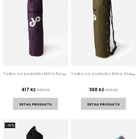
T
aška na podložku Mitra Purple
T
aška na podložku Mitra Green
417 Kč
368 Kč
490 Kč
490 Kč
DETAIL PRODUKTU
DETAIL PRODUKTU
-15%