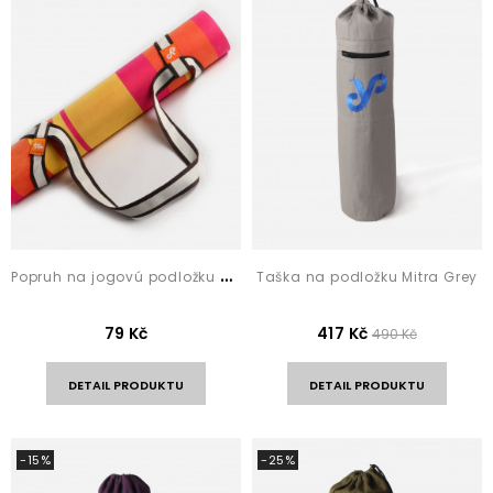
P
opruh na jogovú podložku Coffee Stripes
Taška na podložku Mitra Grey
79 Kč
417 Kč
490 Kč
DETAIL PRODUKTU
DETAIL PRODUKTU
-15%
-25%