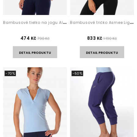
B
ambusové tielko na jogu Alisha Light Blue
B
ambusové tričko Asmee Light Blue
474 Kč
833 Kč
790 Kč
1 190 Kč
DETAIL PRODUKTU
DETAIL PRODUKTU
-70%
-50%