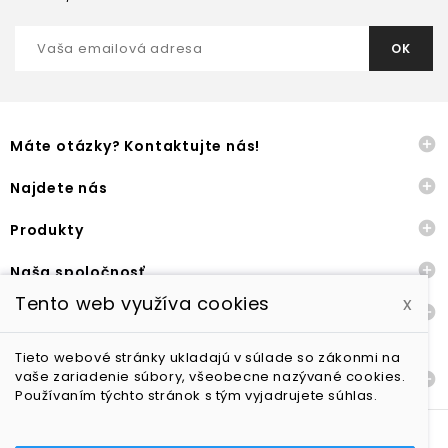

Máte otázky? Kontaktujte nás!

Najdete nás

Produkty

Naša spoločnosť
Tento web využíva cookies
x

Ostatné
Tieto webové stránky ukladajú v súlade so zákonmi na
vaše zariadenie súbory, všeobecne nazývané cookies.

Dodání a vrácení zboží
Používaním týchto stránok s tým vyjadrujete súhlas.