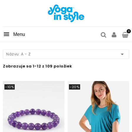
0


Názvu: A - Z
Zobrazuje sa 1-12 z 109 položiek
-10%
-20%