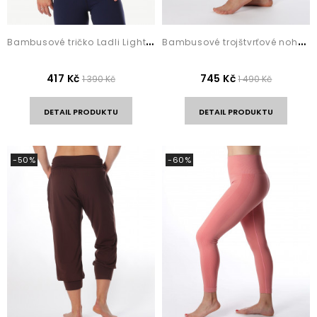
B
ambusové tričko Ladli Light Blue
B
ambusové trojštvrťové nohavice na jógu Nisha...
417 Kč
745 Kč
1 390 Kč
1 490 Kč
DETAIL PRODUKTU
DETAIL PRODUKTU
-50%
-60%