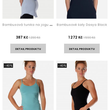
B
ambusová tunika na jogu Nira Light Blue
Bambusové šaty Dasya Black
387 Kč
1 272 Kč
1 290 Kč
1 590 Kč
DETAIL PRODUKTU
DETAIL PRODUKTU
-40%
-40%