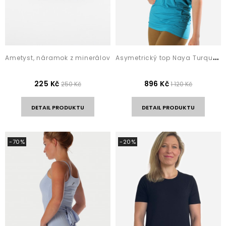
A
symetrický top Naya Turquoise
Ametyst, náramok z minerálov
225 Kč
896 Kč
250 Kč
1 120 Kč
DETAIL PRODUKTU
DETAIL PRODUKTU
-70%
-20%