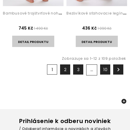
B
ambusové trojštvrťové nohavice Nisha Chocolate
B
ezšvíkové sťahovacie legíny Shape Control...
745 Kč
436 Kč
1 490 Kč
1 090 Kč
DETAIL PRODUKTU
DETAIL PRODUKTU
Zobrazuje sa 1-12 z 109 položiek

1
2
3
10
…

Prihlásenie k odberu noviniek
Odoberať informácie o novinkách a zľavách