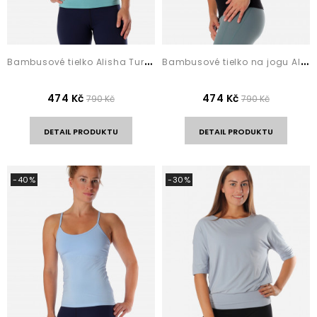
B
ambusové tielko Alisha Turquoise
B
ambusové tielko na jogu Alisha Black
474 Kč
474 Kč
790 Kč
790 Kč
DETAIL PRODUKTU
DETAIL PRODUKTU
-40%
-30%