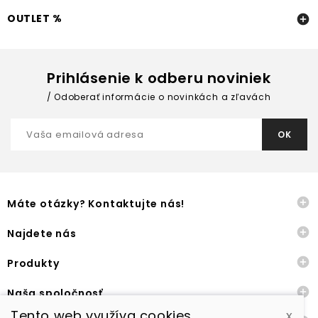
OUTLET %

Prihlásenie k odberu noviniek
Odoberať informácie o novinkách a zľavách

Máte otázky? Kontaktujte nás!

Najdete nás

Produkty

Naša spoločnosť
Tento web využíva cookies
x