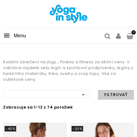
0

Kvalitní oblečení na jógu , Pilates a fitness za akční ceny. V
nabídce najdete sety legín a sportovní podprsenky, legíny z
funkčního materiálu, trika, svetry a crop topy. Vše za
outletové ceny.

FILTROVAŤ
Zobrazuje sa 1-12 z 74 položiek
-40%
-20%