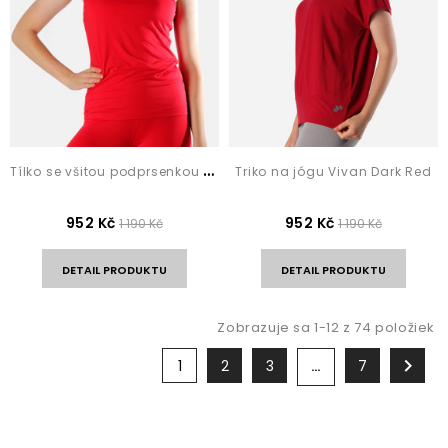
T
ílko se všitou podprsenkou Reva Red
Triko na jógu Vivan Dark Red
952 Kč
952 Kč
1 190 Kč
1 190 Kč
DETAIL PRODUKTU
DETAIL PRODUKTU
Zobrazuje sa 1-12 z 74 položiek

1
2
3
7
…