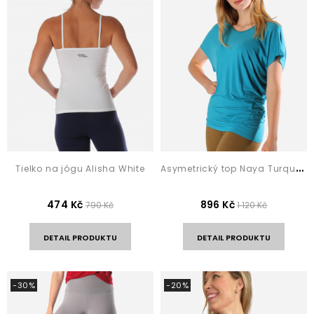
A
symetrický top Naya Turquoise
Tielko na jógu Alisha White
474 Kč
896 Kč
790 Kč
1 120 Kč
DETAIL PRODUKTU
DETAIL PRODUKTU
-30%
-20%