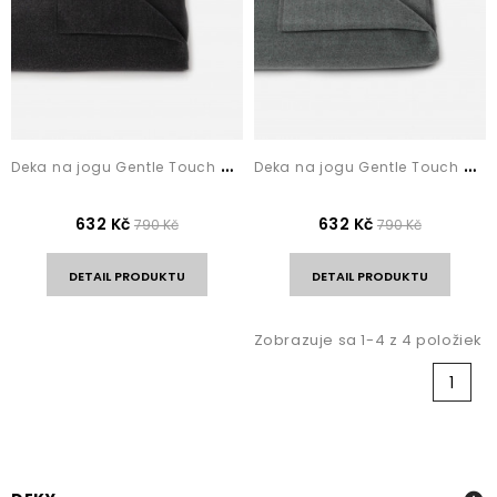
D
eka na jogu Gentle Touch Anthracite
D
eka na jogu Gentle Touch Grey
632 Kč
632 Kč
790 Kč
790 Kč
DETAIL PRODUKTU
DETAIL PRODUKTU
Zobrazuje sa 1-4 z 4 položiek
1