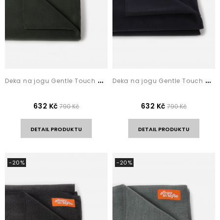
D
eka na jogu Gentle Touch Dark Green
D
eka na jogu Gentle Touch Navy Blue
632 Kč
632 Kč
790 Kč
790 Kč
DETAIL PRODUKTU
DETAIL PRODUKTU
-20%
-20%