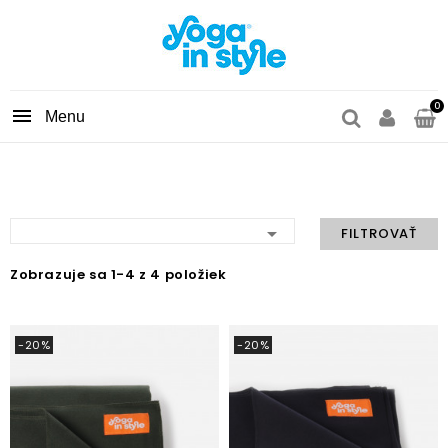
0


FILTROVAŤ
Zobrazuje sa 1-4 z 4 položiek
-20%
-20%