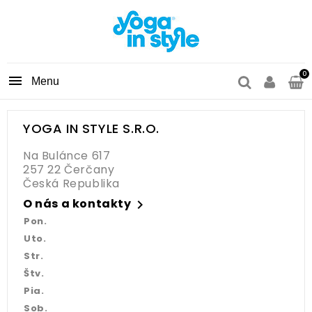
0

YOGA IN STYLE S.R.O.
Na Bulánce 617
257 22 Čerčany
Česká Republika
O nás a kontakty

Pon.
Uto.
Str.
Štv.
Pia.
Sob.