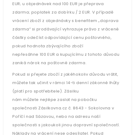
EUR; u objednávek nad 100 EUR je přeprava
zdarma; poplatek za dobírku / 2 EUR. V případě
vrácení zboží z objednávky s benefitem „doprava
zdarma“ si prodávající vyhrazuje právo z vrácené
částky odečíst odpovídající cenu poštovného,
pokud hodnota zbývajícího zboží
nepřesáhne 100 EUR a kupujícímu z tohoto důvodu
zaniká nárok na poštovné zdarma.
Pokud si přejete zboží z jakéhokoliv důvodu vrátit,
můžete tak učinit v rámci 14-ti denní zákonné lhůty
(platí pro spotřebitele). Zásilku
nám můžete nejlépe zaslat na pobočku
společnosti Zásilkovna.cz č. 8643 - Sokolovna v
Poříčí nad Sázavou, nebo na adresu naší
společnosti s jakoukoli jinou dopravní společností.
Náklady na vrácení nese odesílatel. Pokud