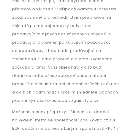
zásilek a kontrolujte, zda nebyl obal během
přepravy poškozen. V případě odmítnutí převzetí
zboží zaslaného prostřednictvím přepravce na
základě platné objednávky potvrzené
prodávajícím z jiných než zákonných důvodů je
prodávající oprávněn po kupujícím požadovat
náhradu škody, která bude prodávajícímu
způsobena. Platba probíhá dle Vámi zvoleného
způsobu v rámci Vaší objednávky a to buď
dobírkou nebo přes zabezpečenou platební
bránu. Pro více informací ohledně průběhu nákupu
a dalších podmínkách prosím shlédněte Obchodní
podmínky našeho eshopu yogainstyle.cz.
Možnosti a ceny přepravy - Slovensko: dodání
na výdejní místo se společností Zásilkovna.cz / 4
EUR; dodání na adresu s kurýrní společností PPL / 7