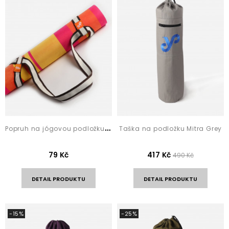
P
opruh na jógovou podložku Coffee Stripes
Taška na podložku Mitra Grey
79 Kč
417 Kč
490 Kč
DETAIL PRODUKTU
DETAIL PRODUKTU
-15%
-25%