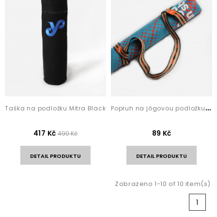
P
opruh na jógovou podložku Africa Stripes
Taška na podložku Mitra Black
417 Kč
89 Kč
490 Kč
DETAIL PRODUKTU
DETAIL PRODUKTU
Zobrazeno 1-10 of 10 item(s)
1