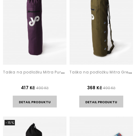
T
aška na podložku Mitra Purple
T
aška na podložku Mitra Green
417 Kč
368 Kč
490 Kč
490 Kč
DETAIL PRODUKTU
DETAIL PRODUKTU
-15%