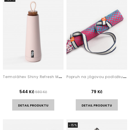
T
ermoláhev Shiny Refresh Metalic Pink
P
opruh na jógovou podložku Navy Stripes
544 Kč
79 Kč
680 Kč
DETAIL PRODUKTU
DETAIL PRODUKTU
-15%