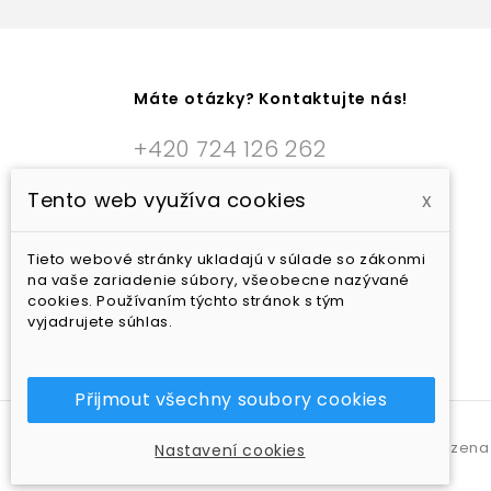
Máte otázky? Kontaktujte nás!
+420 724 126 262
Yoga in style s.r.o.
Tento web využíva cookies
x
Na Bulánce 617
257 22 Čerčany
Tieto webové stránky ukladajú v súlade so zákonmi
Česká Republika
na vaše zariadenie súbory, všeobecne nazývané
cookies. Používaním týchto stránok s tým
sales@yogainstyle.cz
vyjadrujete súhlas.
Přijmout všechny soubory cookies
Yoga in style s.r.o. - všechna práva vyhrazena 
Nastavení cookies