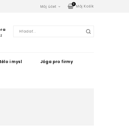
0
Môj Košík
Môj účet

ora
z
tělo i mysl
Jóga pro firmy