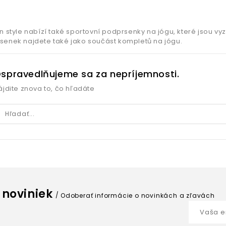
n style nabízí také sportovní podprsenky na jógu, které jsou vyz
senek najdete také jako součást kompletů na jógu.
spravedlňujeme sa za nepríjemnosti.
ájdite znova to, čo hľadáte
 noviniek
Odoberať informácie o novinkách a zľavách