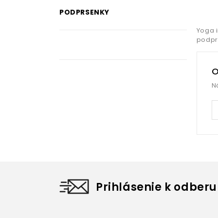
PODPRSENKY
Yoga i
podpr
O
N
Prihlásenie k odberu