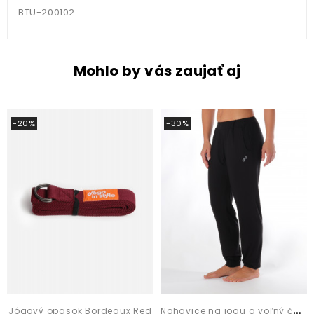
BTU-200102
Mohlo by vás zaujať aj
-20%
-30%
N
ohavice na jogu a voľný čas Zahira Black
Jógový opasok Bordeaux Red