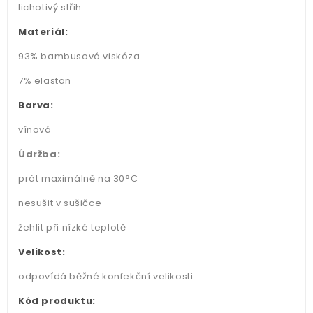
lichotivý střih
Materiál:
93% bambusová viskóza
7% elastan
Barva:
vínová
Údržba:
prát maximálně na 30°C
nesušit v sušičce
žehlit při nízké teplotě
Velikost:
odpovídá běžné konfekční velikosti
Kód produktu: