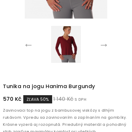
Tunika na jogu Hanima Burgundy
570 Kč
1 140 Kč
ZĽAVA 50%
S DPH
Zavinovaci top na jogu z bambusovej viskózy s dlhým
rukávom. Vpredu sa zavinovaním a zapínaním na gombíky.
Krásne vyzerá aj rozopnutá. Priedušný materiál a pohodlný
strih zaisťuje maximálny komfort pri všetkých