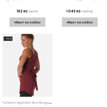
192 Kč
1 043 Kč
240 Kč
1 490 Kč
PŘIDAT DO KOŠÍKU
PŘIDAT DO KOŠÍKU
-70%
T
unika k legínám Nira Burgundy