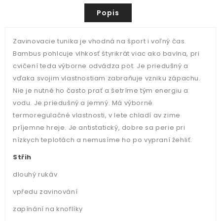
Popis
Zavinovacie tunika je vhodná na šport i voľný čas.
Bambus pohlcuje vlhkosť štyrikrát viac ako bavlna, pri
cvičení teda výborne odvádza pot. Je priedušný a
vďaka svojim vlastnostiam zabraňuje vzniku zápachu.
Nie je nutné ho často prať a šetríme tým energiu a
vodu. Je priedušný a jemný. Má výborné
termoregulačné vlastnosti, v lete chladí av zime
príjemne hreje. Je antistatický, dobre sa perie pri
nízkych teplotách a nemusíme ho po vypraní žehliť.
Střih
dlouhý rukáv
vpředu zavinování
zapínání na knoflíky