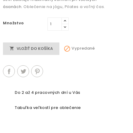
ásanách.
Oblečenie na jógu, Pilates a voľný čas.
Množstvo

Vypredané
VLOŽIŤ DO KOŠÍKA

Do 2 až 4 pracovných dní u Vás
Tabuľka veľkostí pre oblečenie