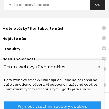

Máte otázky? Kontaktujte nás!

Najdete nás

Produkty

Naša spoločnosť
Tento web využíva cookies
x

Ostatné
Tieto webové stránky ukladajú v súlade so zákonmi na
vaše zariadenie súbory, všeobecne nazývané cookies.

Dodání a vrácení zboží
Používaním týchto stránok s tým vyjadrujete súhlas.
Přijmout všechny soubory cookies