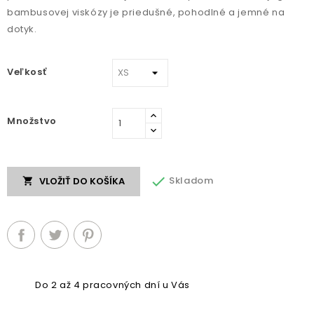
bambusovej viskózy je priedušné, pohodlné a jemné na
dotyk.
Veľkosť
Množstvo

Skladom
VLOŽIŤ DO KOŠÍKA

Do 2 až 4 pracovných dní u Vás