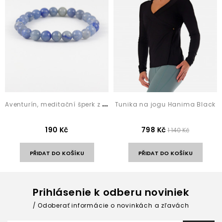
A
venturín, meditační šperk z přírodního kamene
Tunika na jogu Hanima Black
190 Kč
798 Kč
1 140 Kč
PŘIDAT DO KOŠÍKU
PŘIDAT DO KOŠÍKU
Prihlásenie k odberu noviniek
Odoberať informácie o novinkách a zľavách