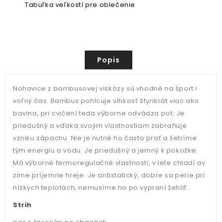
Tabuľka veľkostí pre oblečenie
Popis
Nohavice z bambusovej viskózy sú vhodné na šport i
voľný čas. Bambus pohlcuje vlhkosť štyrikrát viac ako
bavlna, pri cvičení teda výborne odvádza pot. Je
priedušný a vďaka svojim vlastnostiam zabraňuje
vzniku zápachu. Nie je nutné ho často prať a šetríme
tým energiu a vodu. Je priedušný a jemný k pokožke.
Má výborné termoregulačné vlastnosti, v lete chladí av
zime príjemne hreje. Je antistatický, dobre sa perie pri
nízkych teplotách, nemusíme ho po vypraní žehliť.
Strih