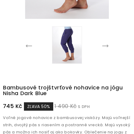
Bambusové trojštvrťové nohavice na jógu
Nisha Dark Blue
745 Kč
1 490 Kč
ZĽAVA 50%
S DPH
Voľné jogové nohavice z bambusovej viskózy. Majú voľnejší
strih, dvojitý pás s riasením a postranné vrecká. Majú vysoký
pás a možno ich nosiť aj ako bokovky. Oblečenie na jogu z