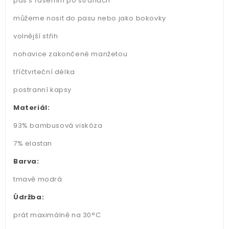
pas s řasením po stranách
můžeme nosit do pasu nebo jako bokovky
volnější střih
nohavice zakončené manžetou
tříčtvrteční délka
postranní kapsy
Materiál:
93% bambusová viskóza
7% elastan
Barva:
tmavě modrá
Údržba:
prát maximálně na 30°C