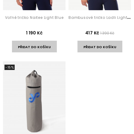
B
ambusové tričko Ladli Light Blue
Voľné tričko Naitee Light Blue
1 190 Kč
417 Kč
1 390 Kč
PŘIDAT DO KOŠÍKU
PŘIDAT DO KOŠÍKU
-15%