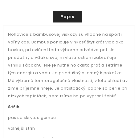
Popis
Nohavice z bambusovej viskózy sú vhodné na šport i
voľný čas. Bambus pohlcuje vlhkosť štyrikrát viac ako
bavlna, pri cvičení teda výborne odvádza pot. Je
priedušný a vďaka svojim vlastnostiam zabraňuje
vzniku zápachu. Nie je nutné ho často prať a šetríme
tým energiu a vodu. Je priedušný a jemný k pokožke.
Má výborné termoregulačné vlastnosti, v lete chladí av
zime príjemne hreje. Je antistatický, dobre sa perie pri
nízkych teplotách, nemusíme ho po vypraní žehliť.
Střih
pas se skrytou gumou
volnější střih