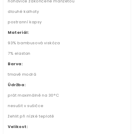
nohavice zakončené manžetou
dlouhé kalhoty
postranní kapsy
Materiál:
93% bambusová viskóza
7% elastan
Barva:
tmavě modrá
Údržba:
prát maximálně na 30°C
nesušit v sušičce
žehlit při nízké teplotě
Velikost: