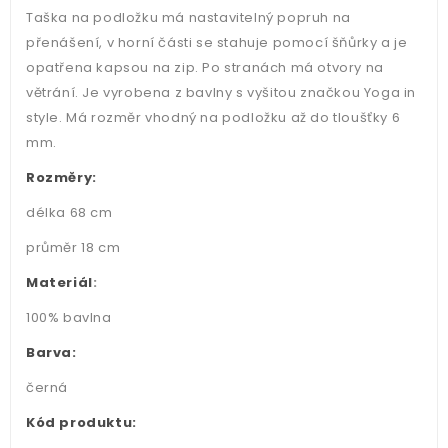
Taška na podložku má nastavitelný popruh na
přenášení, v horní části se stahuje pomocí šňůrky a je
opatřena kapsou na zip. Po stranách má otvory na
větrání. Je vyrobena z bavlny s vyšitou značkou Yoga in
style. Má rozměr vhodný na podložku až do tloušťky 6
mm.
Rozměry:
délka 68 cm
průměr 18 cm
Materiál
:
100% bavlna
Barva:
černá
Kód produktu: