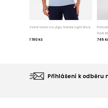
Volné tričko na jógu Naitee Light Blue
Pohodl
Dark B
1 190 Kč
745 K
Přihlášení k odběru