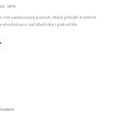
Vč. DPH
a má neklouzavý povrch, který přináší komfort
e vhodná pro začátečníky i pokročilé.
kladem