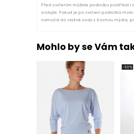
Před cvičením můžete podložku postříkat ro
srolujte. Pokud je po cvičení podložka mokrá
namočili do vlažné vody s trochou mýdla, po
Mohlo by se Vám také
-50%