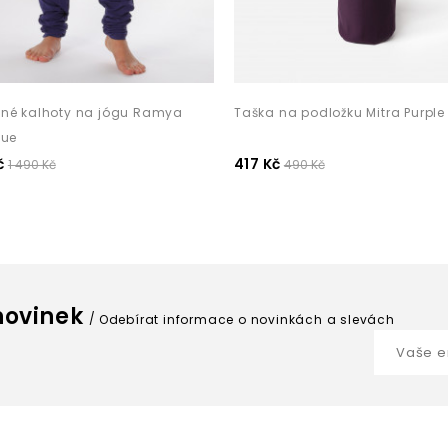
né kalhoty na jógu Ramya
Taška na podložku Mitra Purple
lue
č
417 Kč
1 490 Kč
490 Kč
 novinek
Odebírat informace o novinkách a slevách