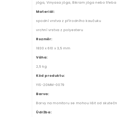
jóga, Vinyasa jóga, Bikram jóga nebo třeba 
Materiál:
spodní vrstva z přírodního kaučuku
vrchní vrstva z polyesteru
Rozměr:
1830 x 610 x 3,5 mm
Váha:
2,5 kg
Kód produktu:
YIS-20MM-0079
Barva:
Barvy na monitoru se mohou lišit od skuteč
Údržba: