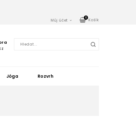
0
Košík
Můj účet

ora
cz
Jóga
Rozvrh