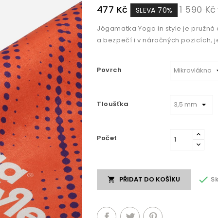
477 Kč
1 590 Kč
SLEVA 70%
Jógamatka Yoga in style je pružná 
a bezpečí i v náročných pozicích, j
Povrch
Tloušťka
Počet

S
PŘIDAT DO KOŠÍKU
