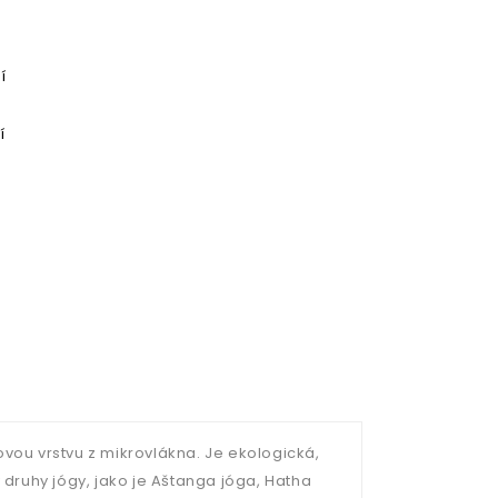
í
í
ou vrstvu z mikrovlákna. Je ekologická,
 druhy jógy, jako je Aštanga jóga, Hatha