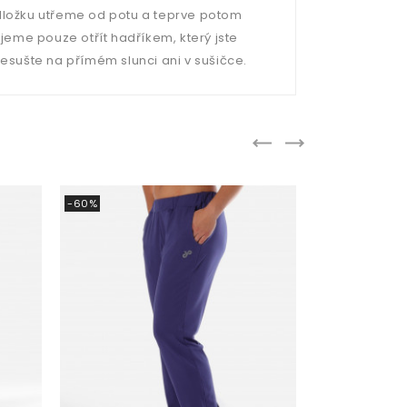
odložku utřeme od potu a teprve potom
ujeme pouze otřít hadříkem, který jste
Nesušte na přímém slunci ani v sušičce.
-60%