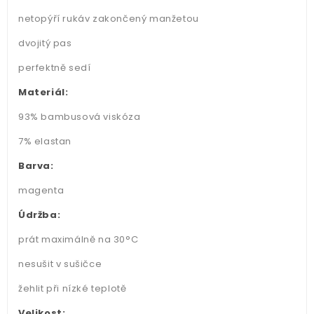
netopýří rukáv zakončený manžetou
dvojitý pas
perfektně sedí
Materiál:
93% bambusová viskóza
7% elastan
Barva:
magenta
Údržba:
prát maximálně na 30°C
nesušit v sušičce
žehlit při nízké teplotě
Velikost: