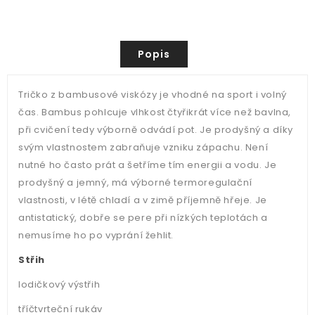
Popis
Tričko z bambusové viskózy je vhodné na sport i volný
čas. Bambus pohlcuje vlhkost čtyřikrát více než bavlna,
při cvičení tedy výborně odvádí pot. Je prodyšný a díky
svým vlastnostem zabraňuje vzniku zápachu. Není
nutné ho často prát a šetříme tím energii a vodu. Je
prodyšný a jemný, má výborné termoregulační
vlastnosti, v létě chladí a v zimě příjemně hřeje. Je
antistatický, dobře se pere při nízkých teplotách a
nemusíme ho po vyprání žehlit.
Střih
lodičkový výstřih
tříčtvrteční rukáv