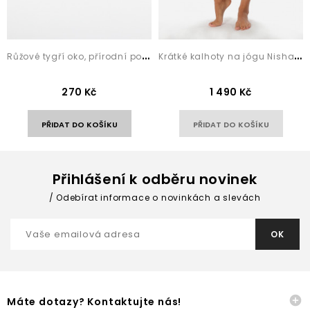
R
ůžové tygří oko, přírodní polodrahokam,...
K
rátké kalhoty na jógu Nisha Grey
270 Kč
1 490 Kč
PŘIDAT DO KOŠÍKU
PŘIDAT DO KOŠÍKU
Přihlášení k odběru novinek
Odebírat informace o novinkách a slevách

Máte dotazy? Kontaktujte nás!