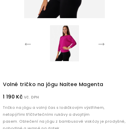
Volné tričko na jógu Naitee Magenta
1 190 Kč
Vč. DPH
Tričko na jógu a volný čas s lodičkovým výstřihem,
netopýřími tříčtvrtečními rukávy a dvojitým
pasem. Oblečení na jógu z bambusové viskózy je prodyšné,
pohodlné a jemné na dotek.