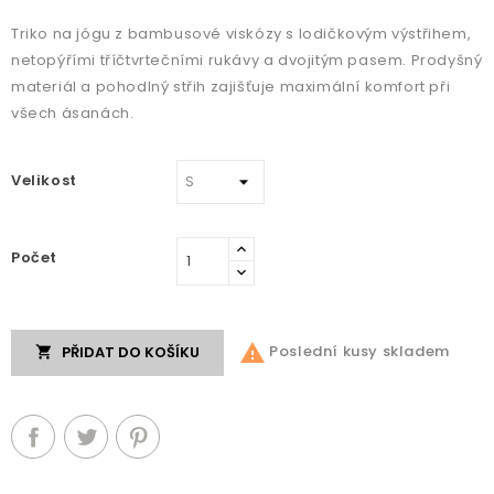
Triko na jógu z bambusové viskózy s lodičkovým výstřihem,
netopýřími tříčtvrtečními rukávy a dvojitým pasem. Prodyšný
materiál a pohodlný střih zajišťuje maximální komfort při
všech ásanách.
Velikost
Počet

Poslední kusy skladem
PŘIDAT DO KOŠÍKU
