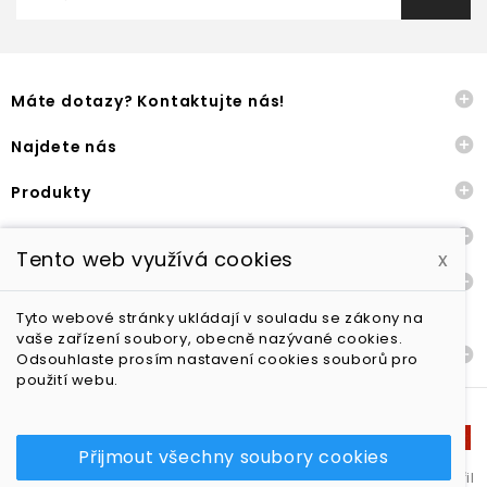

Máte dotazy? Kontaktujte nás!

Najdete nás

Produkty

Naše společnost
Tento web využívá cookies
x

Ostatní
Tyto webové stránky ukládají v souladu se zákony na
vaše zařízení soubory, obecně nazývané cookies.

Dodání a vrácení zboží
Odsouhlaste prosím nastavení cookies souborů pro
použití webu.
Přijmout všechny soubory cookies
Yoga in style s.r.o. - všechna práva vyhrazena | Shop vytvořil