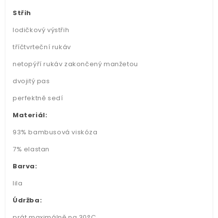
Střih
lodičkový výstřih
tříčtvrteční rukáv
netopýří rukáv zakončený manžetou
dvojitý pas
perfektně sedí
Materiál:
93% bambusová viskóza
7% elastan
Barva:
lila
Údržba:
prát maximálně na 30°C