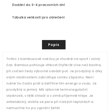
Dodání do 3-4 pracovních dní
Tabulka velikostí pro oblečení
Popis
Tričko z bambusové viskózy je vhodné na sport i volný
čas. Bambus pohlcuje vlhkost čtyřikrát více než bavlna,
při cvičení tedy výborně odvádí pot. Je prodyšný a díky
svým vlastnostem zabraňuje vzniku zápachu. Není
nutné ho často prát a šetříme tím energii a vodu. Je
prodyšný a jemný. Má výborné termoregulační
vlastnosti, v létě chladí a v zimě příjemně hřeje. Je
antistatický, dobře se pere při nízkých teplotách a
nemusíme ho po vyprání žehlit.