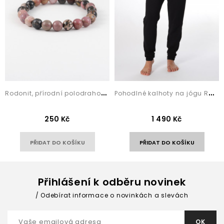
R
odonit, přírodní polodrahokam, náramek s...
P
ohodlné kalhoty na jógu Ramya Black
250 Kč
1 490 Kč
PŘIDAT DO KOŠÍKU
PŘIDAT DO KOŠÍKU
Přihlášení k odběru novinek
Odebírat informace o novinkách a slevách