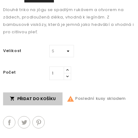
Dlouhé triko na jógu se spadlým rukávem a otvorem na
zádech, prodloužená délka, vhodná k legínám. Z
bambusové viskózy, která je jemná jako hedvábí a vhodná i
pro citlivou pleť.
Velikost
Počet

Poslední kusy skladem
PŘIDAT DO KOŠÍKU
