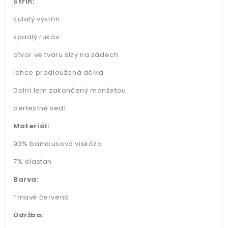
Střih:
Kulatý výstřih
spadlý rukáv
otvor ve tvaru slzy na zádech
lehce prodloužená délka
Dolní lem zakončený manžetou
perfektně sedí
Materiál:
93% bambusová viskóza
7% elastan
Barva:
Tmavě červená
Údržba: