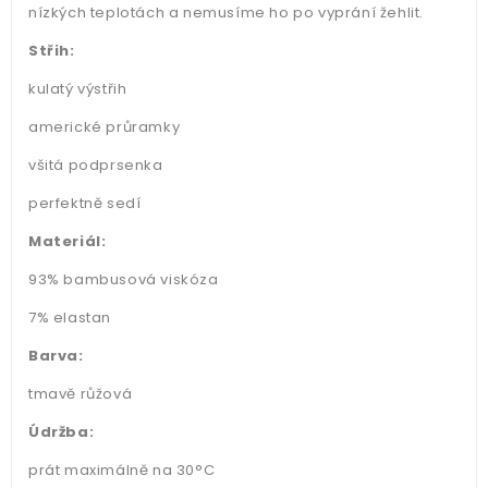
nízkých teplotách a nemusíme ho po vyprání žehlit.
Střih:
kulatý výstřih
americké průramky
všitá podprsenka
perfektně sedí
Materiál:
93% bambusová viskóza
7% elastan
Barva:
tmavě růžová
Údržba:
prát maximálně na 30°C