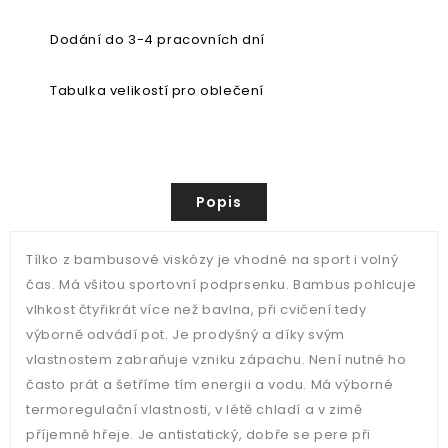
Dodání do 3-4 pracovních dní
Tabulka velikostí pro oblečení
Popis
Tílko z bambusové viskózy je vhodné na sport i volný
čas. Má všitou sportovní podprsenku. Bambus pohlcuje
vlhkost čtyřikrát více než bavlna, při cvičení tedy
výborně odvádí pot. Je prodyšný a díky svým
vlastnostem zabraňuje vzniku zápachu. Není nutné ho
často prát a šetříme tím energii a vodu. Má výborné
termoregulační vlastnosti, v létě chladí a v zimě
příjemně hřeje. Je antistatický, dobře se pere při