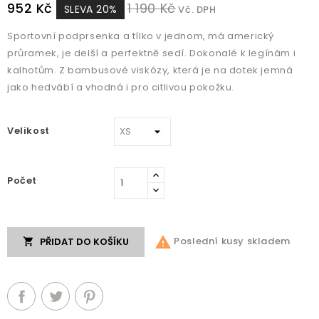
952 Kč
1 190 Kč
SLEVA 20%
Vč. DPH
Sportovní podprsenka a tílko v jednom, má americký
průramek, je delší a perfektně sedí. Dokonalé k legínám i
kalhotům. Z bambusové viskózy, která je na dotek jemná
jako hedvábí a vhodná i pro citlivou pokožku.
Velikost
Počet

Poslední kusy skladem
PŘIDAT DO KOŠÍKU
