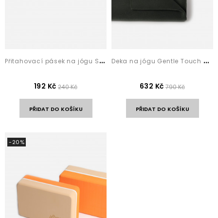
P
řitahovací pásek na jógu Salmon Pink
D
eka na jógu Gentle Touch Dark Green
192 Kč
632 Kč
240 Kč
790 Kč
PŘIDAT DO KOŠÍKU
PŘIDAT DO KOŠÍKU
-20%