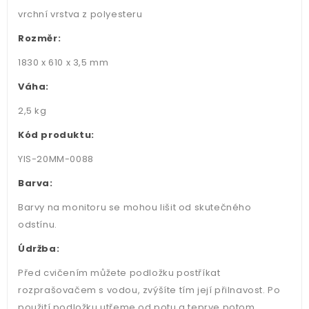
vrchní vrstva z polyesteru
Rozměr:
1830 x 610 x 3,5 mm
Váha:
2,5 kg
Kód produktu:
YIS-20MM-0088
Barva:
Barvy na monitoru se mohou lišit od skutečného
odstínu.
Údržba:
Před cvičením můžete podložku postříkat
rozprašovačem s vodou, zvýšíte tím její přilnavost. Po
použití podložku utřeme od potu a teprve potom