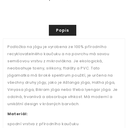
Popis
Podložka na jógu je vyrobena ze 100% přírodního
recyklovatelného kaučuku a na povrchu má savou
semišovou vrstvu z mikrovlákna. Je ekologická,
neobsahuje toxiny, silikony, ftaláty a PVC. Tato
jógamatka má široké spektrum použití, je určena na
všechny druhy jógy, jako je Aštanga jóga, Hatha jóga,
Vinyasa jóga, Bikram jóga nebo třeba Iyengar jóga. Je
odolná, trvanlivá a absorbuje vlhkost. Má moderní a
unikátní design v krásných barvách.
Materiál:
spodní vrstva z přírodního kaučuku