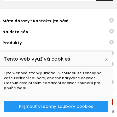

Máte dotazy? Kontaktujte nás!

Najdete nás

Produkty

Naše společnost
Tento web využívá cookies
x

Ostatní
Tyto webové stránky ukládají v souladu se zákony na
vaše zařízení soubory, obecně nazývané cookies.

Dodání a vrácení zboží
Odsouhlaste prosím nastavení cookies souborů pro
použití webu.
Přijmout všechny soubory cookies
Yoga in style s.r.o. - všechna práva vyhrazena | Shop vytvořil