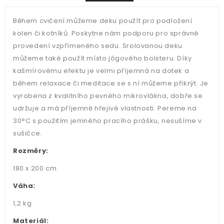
Během cvičení můžeme deku použít pro podložení
kolen či kotníků. Poskytne nám podporu pro správné
provedení vzpřímeného sedu. Srolovanou deku
můžeme také použít místo jógového bolsteru. Díky
kašmírovému efektu je velmi příjemná na dotek a
během relaxace či meditace se s ní můžeme přikrýt. Je
vyrobena z kvalitního pevného mikrovlákna, dobře se
udržuje a má příjemně hřejivé vlastnosti. Pereme na
30°C s použitím jemného pracího prášku, nesušíme v
sušičce.
Rozměry:
180 x 200 cm
Váha:
1,2 kg
Materiál: