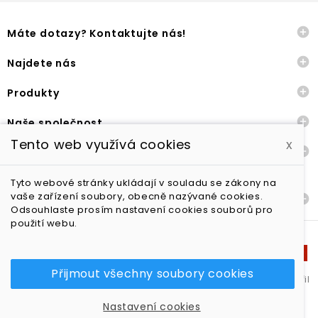

Máte dotazy? Kontaktujte nás!

Najdete nás

Produkty

Naše společnost
Tento web využívá cookies
x

Ostatní
Tyto webové stránky ukládají v souladu se zákony na
vaše zařízení soubory, obecně nazývané cookies.

Dodání a vrácení zboží
Odsouhlaste prosím nastavení cookies souborů pro
použití webu.
Přijmout všechny soubory cookies
Yoga in style s.r.o. - všechna práva vyhrazena | Shop vytvořil
Web7.cz
Nastavení souborů cookies
Nastavení cookies